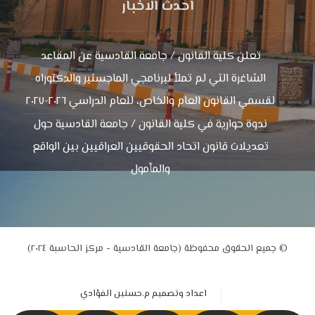
احدث الاخبار
تعلن كلية القانون / جامعة القادسية عن المقاعد
الشاغرة التي لم تملأ لبرنامجي الماجستير والدكتوراه
لقسمي القانون العام والخاص، للعام الدراسي ٢٠٢٦-٢٠٢٧
ندوة حوارية في كلية القانون / جامعة القادسية حول
تعديلات قانون اتحاد الحقوقيين العراقيين بين الواقع
والمأمول
© جميع الحقوق محفوظة (جامعة القادسية - مركز الحاسبة ٢٠٢٤)
اعداد وتصميم م.حسنين الفؤادي