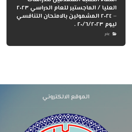
العليا / الماجستير للعام الدراسي ٢٠٢٣
– ٢٠٢٤ المشمولين بالامتحان التنافسي
ليوم ٢٠/٦/٢٠٢٣ .
عام
الموقع الالكتروني