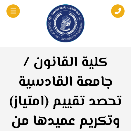
كلية القانون /
جامعة القادسية
تحصد تقييم (امتياز)
وتكريم عميدها من