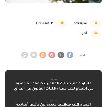
Admin١law
٣ نوفمبر، ٢٠٢٥
أخبار
سابق
مشاركة عميد كلية القانون / جامعة القادسية
في اجتماع لجنة عمداء كليات القانون في العراق
التالي
اعتماد كتب منهجية جديدة من تأليف أساتذة