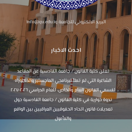
البريد الالكتروني للجامعة info@qu.edu.iq
احدث الاخبار
تعلن كلية القانون / جامعة القادسية عن المقاعد
الشاغرة التي لم تملأ لبرنامجي الماجستير والدكتوراه
لقسمي القانون العام والخاص، للعام الدراسي ٢٠٢٦-٢٠٢٧
ندوة حوارية في كلية القانون / جامعة القادسية حول
تعديلات قانون اتحاد الحقوقيين العراقيين بين الواقع
والمأمول