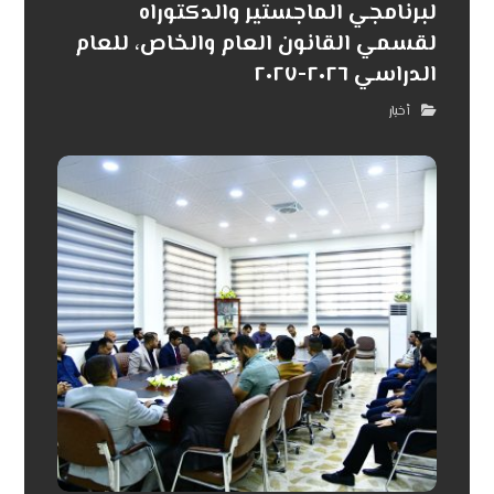
لبرنامجي الماجستير والدكتوراه
لقسمي القانون العام والخاص، للعام
الدراسي ٢٠٢٦-٢٠٢٧
أخبار