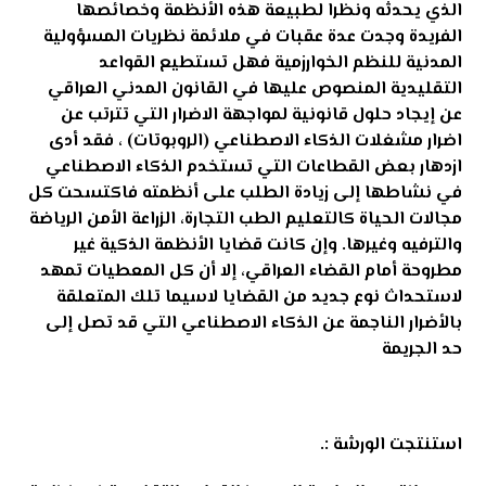
الذي يحدثه ونظرا لطبيعة هذه الأنظمة وخصائصها
الفريدة وجدت عدة عقبات في ملائمة نظريات المسؤولية
المدنية للنظم الخوارزمية فهل تستطيع القواعد
التقليدية المنصوص عليها في القانون المدني العراقي
عن إيجاد حلول قانونية لمواجهة الاضرار التي تترتب عن
اضرار مشغلات الذكاء الاصطناعي (الروبوتات) ، فقد أدى
ازدهار بعض القطاعات التي تستخدم الذكاء الاصطناعي
في نشاطها إلى زيادة الطلب على أنظمته فاكتسحت كل
مجالات الحياة كالتعليم الطب التجارة، الزراعة الأمن الرياضة
والترفيه وغيرها. وإن كانت قضايا الأنظمة الذكية غير
مطروحة أمام القضاء العراقي، إلا أن كل المعطيات تمهد
لاستحداث نوع جديد من القضايا لاسيما تلك المتعلقة
بالأضرار الناجمة عن الذكاء الاصطناعي التي قد تصل إلى
حد الجريمة
استنتجت الورشة :.