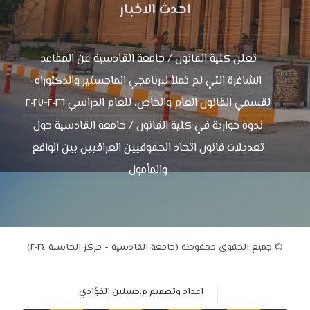
احدث الاخبار
تعلن كلية القانون / جامعة القادسية عن المقاعد
الشاغرة التي لم تملأ لبرنامجي الماجستير والدكتوراه
لقسمي القانون العام والخاص، للعام الدراسي ٢٠٢٦-٢٠٢٧
ندوة حوارية في كلية القانون / جامعة القادسية حول
تعديلات قانون اتحاد الحقوقيين العراقيين بين الواقع
والمأمول
© جميع الحقوق محفوظة (جامعة القادسية - مركز الحاسبة ٢٠٢٤)
اعداد وتصميم م.حسنين الفؤادي