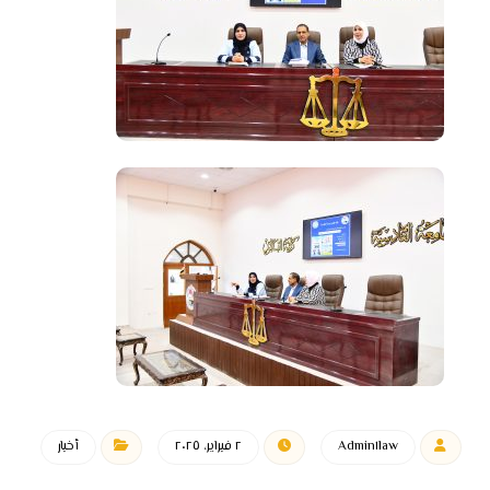
Admin١law
٢ فبراير، ٢٠٢٥
أخبار