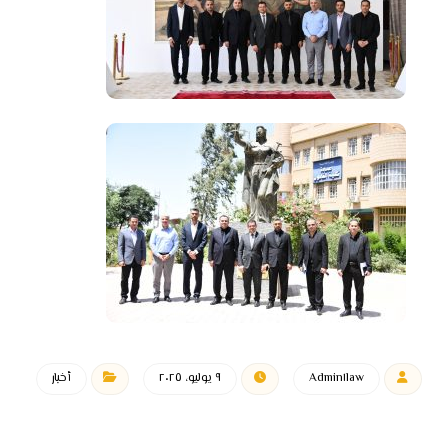
Admin١law
٩ يوليو، ٢٠٢٥
أخبار