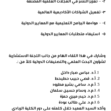
٢-
–
تعزيز النشر في المجلات العلمية المصنفة
٣-
تفعيل الشراكات الأكاديمية العالمية
٤-
–
مواءمة البرامج التعليمية مع المعايير الدولية
٥-
استيفاء متطلبات المعايير الدولية
وشارك في هذا اللقاء الهام من جانب اللجنة الاستشارية
لشؤون البحث العلمي والتصنيفات الدولية كلاً من
:.
أ.د. عباس صبار داخل
أ.د. قصي حبيب حطيحط
أ.م.د. سامي بشير مطرود
ا.م.د. وسام حسين سلمان
ا.م.د. حيدر ميري حمزة
ا.م.د. علي طالب عودة
وأكد السيد العميد خلال كلمته على دور الكلية الريادي