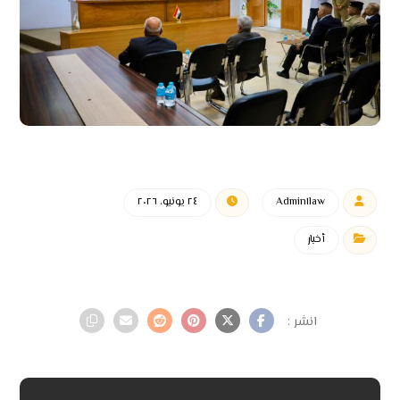
Admin١law
٢٤ يونيو، ٢٠٢٦
أخبار